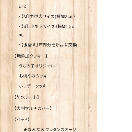
cm）
・【M】中型犬サイズ(横幅2cm）
・【S】 小型犬サイズ（横幅1,5c
m）
・【張替え】布部分を新品に交換
【無添加クッキー】
うちの子オリジナル
お悔やみクッキー
ホリデークッキー
【防水シート】
【大判マルチカバー】
【ベッド】
★なみなみウレタンのオーソ