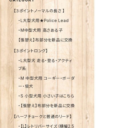
【３ポイントノーマルの長さ 】
・L大型犬用★Police Lead
・M中型犬用 高さある子
【張替え】布部分を新品に交換
【３ポイントロング】
・L大型犬 走る・登る・アクティ
ブ系
・M 中型犬用 コーギー・ボーダ
ー・柴犬
・S 小型犬用 小さい子はこちら
・【張替え】布部分を新品に交換
【ハーフチョークと普通のリード】
・【L】レトリバーサイズ（横幅2.5