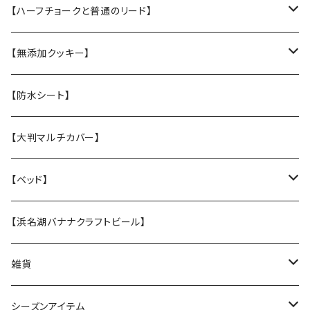
・M中型犬用 高さある子
・L大型犬 走る・登る・アクティブ系
【ハーフチョークと普通のリード】
【張替え】布部分を新品に交換
・M 中型犬用 コーギー・ボーダー・柴犬
・【L】レトリバーサイズ（横幅2.5cm）
【無添加クッキー】
・S 小型犬用 小さい子はこちら
・【M】中型犬サイズ(横幅2cm）
うちの子オリジナル
【防水シート】
・【張替え】布部分を新品に交換
・【S】 小型犬サイズ（横幅1,5cm）
お悔やみクッキー
【大判マルチカバー】
・【張替え】布部分を新品に交換
ホリデークッキー
【ベッド】
★なみなみウレタンのオーソペディックカドラー
【浜名湖バナナクラフトビール】
丈夫なツイル地カバー
★ふわふわラウンドベッド
雑貨
防水カバー
丈夫なツイル地カバー
★中身とカバーのセット
クリスマスグリーティングカード
シーズンアイテム