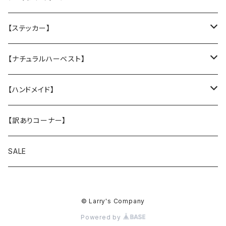
厚手キルトのカバー
厚手キルティングツイル地カバー
★カバー単品
Tuffy
レインコート
【ステッカー】
Sサイズ
★中身のウレタン
サンシェード
クリスマスプレゼントに
名入れカッティングシール
【ナチュラルハーベスト】
Mサイズ
ヴィンテージガラスシェード
ドッグウエア
ステッカー
レジームチキン
【ハンドメイド】
Lサイズ
レジームラム
小物
【訳ありコーナー】
XLサイズ
メンテナンスラム（大粒 小粒）
スマホショルダー
SALE
キドニア
お散歩バッグ
© Larry's Company
フラックス
Powered by