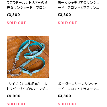
ラブラドールレトリバーの丈
ヨークシャテリアのサンシェ
夫なサンシェード フロント
ード フロントガラスサンシ
ガラスサンシェード
ェード
¥3,300
¥3,300
SOLD OUT
SOLD OUT
Lサイズ 【カエル柄布】 レ
ボーダーコリーのサンシェ
トリバーサイズのハーフチョ
ード フロントガラスサンシ
ーク オーダー横幅2.5cm
ェード
¥9,900
¥3,300
大型犬用首輪とリードのセ
ット
SOLD OUT
SOLD OUT