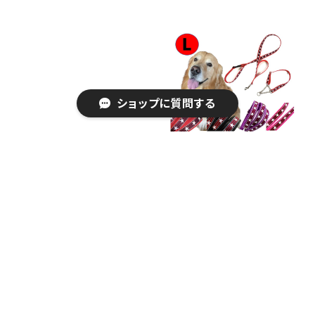
ショップに質問する
シェトランドシープドッグの
【ジャガード織テープ使用】
サンシェード フロントガラ
大型犬用 Lサイズのハーフ
スサンシェード
チョークカラーとリードのセ
キーワードから探す
¥3,300
¥9,900
ット 【星柄】横幅2.5cm 首
のサイズに合わせて作りま
SOLD OUT
す ハーフチョークとリード
セット ハーフチョークカラ
ー / 日本製 / オーダーメイ
ド
カテゴリから探す