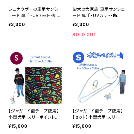
シュナウザーの車用サンシ
柴犬の大家族 車用サンシェ
ェード 厚手・UVカット・断
ード 厚手・UVカット・断
熱 ミニチュアシュナウザ
熱 黒柴
¥3,300
¥3,300
ー
SOLD OUT
【ジャガード織テープ使用】
【ジャガード織テープ使用】
小型犬用 スリーポイントリ
【セット】小型犬用 スリーポ
ードとハーフチョークカラー
イントリードとハーフチョー
¥15,800
¥15,800
プティハート ショルダーリ
クカラー 水色のペイズリー