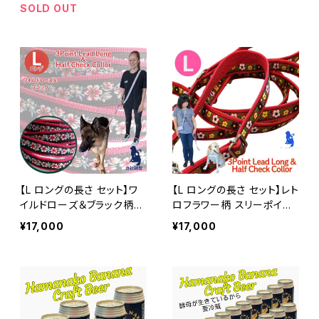
色で ハーフチョークカラ
ン・レトリバーにおすすめ！
SOLD OUT
ー 日本製 オーダーメイド
しつけもおしゃれも叶える
｜ラリーズカンパニー
ハーフチョークカラー 日本
製 オーダーメイド｜ラリー
ズカンパニー
【L ロングの長さ セット】ワ
【L ロングの長さ セット】レト
イルドローズ＆ブラック柄
ロフラワー柄 スリーポイン
スリーポイントリード＆ハー
トリード＆ハーフチョークカ
¥17,000
¥17,000
フチョークカラー セット ゴ
ラー セット ゴールデン・レト
ールデン・レトリバーにおす
リバーにおすすめ！ しつけ
すめ！ しつけもおしゃれも
もおしゃれも叶える ハーフ
叶える ハーフチョークカラ
チョークカラー 日本製 オー
ー 日本製 オーダーメイド
ダーメイド｜ラリーズカンパ
｜ラリーズカンパニー
ニー