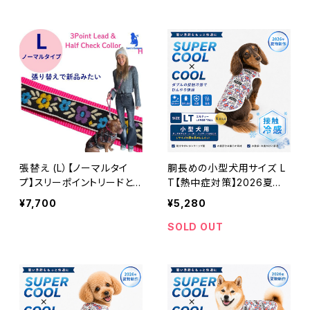
ンパニー
ー
張替え (L）【ノーマルタイ
胴長めの小型犬用サイズ L
プ】スリーポイントリードと
T【熱中症対策】2026夏物
ハーフチョークのセット 日
新作ドッグウェア 犬 リカバ
¥7,700
¥5,280
本製 リメイク｜ラリーズカ
リーウェア【テラクール・UK
ンパニー
タンク】
SOLD OUT