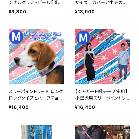
ジナルクラフトビール【浜名
サイズ カバーと中身のセ
湖バナナビール３缶セット】
ット 直径130ｃｍ
¥3,800
¥13,000
ビール クラフトビール
バナナテイスト
スリーポイントリード ロング
【ジャガード織テープ使用】
ロングタイプとハーフチョー
小型犬用スリーポイントリー
クのセット 送料無料★中型
ド＆ハーフチョークカラーセ
¥16,400
¥16,400
犬用 ショルダーリード ビタ
ット（選べるテープカラー／
ミンオレンジ 3ポイントリー
完全オーダーメイド）ピンク
ド オーダー ハーフチョーク
スター ハーフチョークカラ
カラー 日本製 オーダーメ
ー 日本製 オーダーメイド
イド｜ラリーズカンパニー
｜ラリーズカンパニー