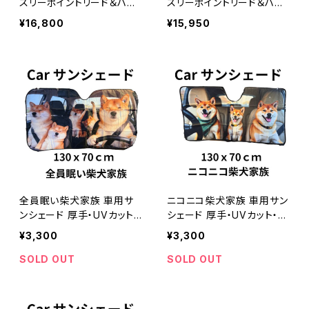
スリーポイントリード＆ハー
スリーポイントリード＆ハー
フチョークカラー セット 【ワ
フチョークカラー セット 【童
¥16,800
¥15,950
イルドローズ】ゴールデン・
話の女の子柄テープ】ゴー
レトリバーにおすすめ！ しつ
ルデン・レトリバーにおすす
けもおしゃれも叶える
め！ しつけもおしゃれも叶
える
全員眠い柴犬家族 車用サ
ニコニコ柴犬家族 車用サン
ンシェード 厚手・UVカット・
シェード 厚手・UVカット・断
断熱
熱
¥3,300
¥3,300
SOLD OUT
SOLD OUT