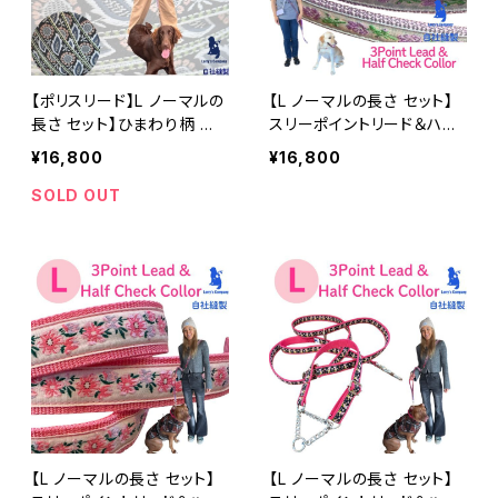
【ポリスリード】L ノーマルの
【L ノーマルの長さ セット】
長さ セット】ひまわり柄 大
スリーポイントリード＆ハー
型犬用 Lサイズ 3ポイントリ
フチョークカラー セット 【パ
¥16,800
¥16,800
ードとハーフチョークカラー
ープルフラワー】ゴールデ
浜名湖ラリーズカンパニー
ン・レトリバーにおすすめ！
SOLD OUT
のオリジナル
しつけもおしゃれも叶える
【L ノーマルの長さ セット】
【L ノーマルの長さ セット】