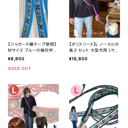
【ジャガード織テープ使用】
【ポリスリード】L ノーマルの
Mサイズ ブルーの幾何学模
長さ セット 大型犬用 Lサイ
様 中型犬用 ハーフチョー
ズ 3ポイントリードとハーフ
¥8,800
¥16,800
クカラーとリードのセット
チョークカラー 浜名湖ラリ
ハーフチョークカラー 日本
ーズカンパニーのオリジナ
SOLD OUT
製 オーダーメイド｜ラリー
ル ジャガード織テープ使
ズカンパニー
用