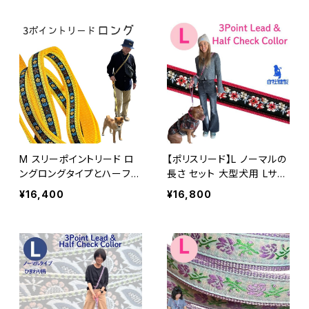
ード
ショルダーリード
M スリーポイントリード ロ
【ポリスリード】L ノーマルの
ングロングタイプとハーフチ
長さ セット 大型犬用 Lサイ
ョークのセット イエローフラ
ズ 3ポイントリードとハーフ
¥16,400
¥16,800
ワー 送料無料★ Half Cho
チョークカラー 浜名湖ラリ
ke Collar and 3point lea
ーズカンパニーのオリジナ
d 中型犬用 ショルダーリー
ル
ド ビタミンオレンジ 3ポイン
トリード オーダー ハーフチ
ョークカラー 日本製 オーダ
ーメイド｜ラリーズカンパニ
ー