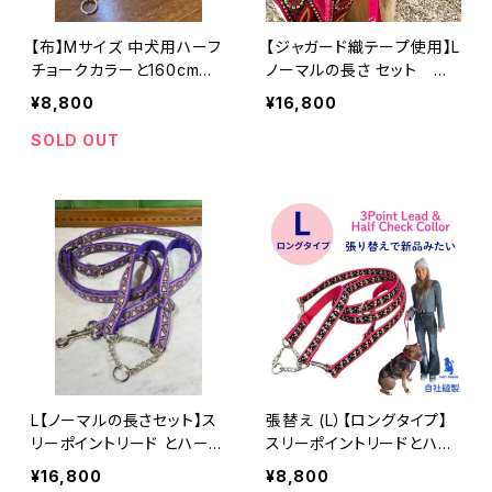
【布】Mサイズ 中犬用ハーフ
【ジャガード織テープ使用】L
チョークカラーと160cmの
ノーマルの長さ セット ひ
リード アメリカンコミック柄
まわり柄 Yellow 大型犬用
¥8,800
¥16,800
裏テープはお好みの色で
Lサイズ 3ポイントリードとハ
ーフチョークカラーのセット
SOLD OUT
浜名湖ラリーズカンパニー
のオリジナル
L【ノーマルの長さセット】ス
張替え (L）【ロングタイプ】
リーポイントリード とハーフ
スリーポイントリードとハー
チョークカラー 日本製 犬
フチョークのセット 日本製
¥16,800
¥8,800
用リード 浜名湖ラリーズカ
リメイク｜ラリーズカンパニ