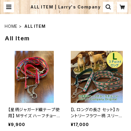
ALL ITEM | Larry's Company
HOME
ALL ITEM
All Item
【星柄ジャガード織テープ使
【L ロングの長さ セット】カ
用】 Mサイズ ハーフチョー
ントリーフラワー柄 スリー
クカラーとハンドルリードの
ポイントリード＆ハーフチョ
¥9,900
¥17,000
セット 裏テープはお好みの
ークカラー セット ゴールデ