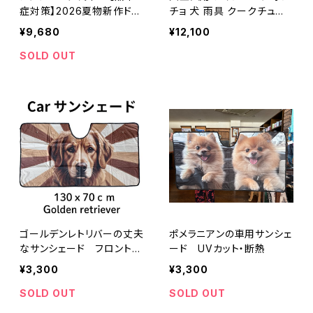
症対策】2026夏物新作ドッ
チョ 犬 雨具 クークチュー
グウェア犬リカバリーウェア
ル 防水 撥水 蒸れにくい ゴ
¥9,680
¥12,100
【テラクール・UKタンク】
ールデンレトリバー ラブラド
ール JLサイズ ネイビー レ
SOLD OUT
ッド 水玉
ゴールデンレトリバーの丈夫
ポメラニアンの車用サンシェ
なサンシェード フロントガ
ード UVカット・断熱
ラスサンシェード
¥3,300
¥3,300
SOLD OUT
SOLD OUT