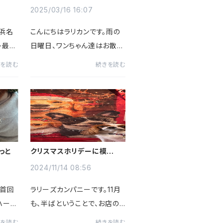
ぞ
2025/03/16 16:07
浜名
こんにちはラリカンです。雨の
ト最寄
日曜日、ワンちゃん達はお散歩
道の尾
できずにつまらないですよね。
きを読む
続きを読む
舎が
そんな中、お店にお越しくださ
。まる
ったワンちゃん達、ありがとう
今は桜
ございます。昨日からシフォン
ほんと
ケーキが始まりました。今の
所...
っと
クリスマスホリデーに模様替
え
2024/11/14 08:56
。首回
ラリーズカンパニーです。11月
ハーフ
も、半ばということで、お店の
まし
中をそろそろクリスマスの雰
きを読む
続きを読む