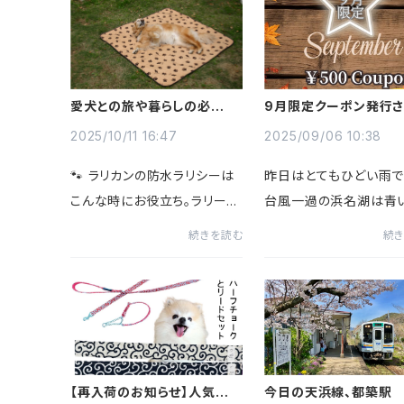
流れています。店内では、ラリ
をバッサリショートにしま
ーズカンパニーが自社製作し
らくちんらくちん、どんどん
ているハ...
愛犬との旅や暮らしの必需
9月限定クーポン発行
品 防水ラリシー
した
2025/10/11 16:47
2025/09/06 10:38
🐾 ラリカンの防水ラリシーは
昨日はとてもひどい雨で
こんな時にお役立ち。ラリーズ
台風一過の浜名湖は青
カンパニーのロング＆ベストセ
なりとても美しかったで
続きを読む
続
ラー「防水ラリシー」は、1998
して夕方はお月様もうっ
年に誕生した犬との暮らしを
見えて。秋を感じた浜名
支える防水マットです。この子
夕暮れ時でした。さてさ
はウルビー、困った子でした↓
得意様に向けて、9月に
当時...
クーポン...
【再入荷のお知らせ】人気の唐
今日の天浜線、都築駅