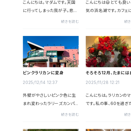
こんにちは。マダムです。天国
こんにちは😃とても良
に行ってしまった我が子。悲し
気の浜名湖です。カフェ
みは癒えることがないですよ
店されたお客様に言うと
続きを読む
続
ね。沢山のお花やお品を頂い
りされるのですが、ラリ
て、お返しのお品を用意しなけ
浜名湖県立自然公園の
ればならない。そんな時にこ
っています。どうりで景
かがでしょうか。ラリカンの無
いと思ったと言われます
添加ク...
地域...
ピンクラリカンに変身
そろそろ12月、たまには
の事
2025/12/14 12:37
2025/11/28 12:21
外壁がやさしいピンク色に生
こんにちは。ラリカンの
まれ変わったラリーズカンパニ
です。私の事、60を過ぎ
ー。青空に映えるこの外観を
ョートカットにしようとず
続きを読む
続
目印に、今日もワンちゃんと一
考えておりました。かな
緒にゆったり過ごせる時間が
60オーバーとなりまして