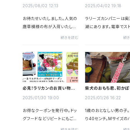
草模様の布が4色そろいまし
た！
2025/08/02 12:13
2025/04/02 19:18
お待たせいたしました。人気の
ラリーズカンパニーは奥
唐草模様の布が入荷いたしま
湖にあります。電車でス
した！今回ご用意できたのは、
りの駅は天竜浜名湖鉄
続きを読む
続
以下の4色です：赤地に白い唐
奈又は都築です。その駅
草緑地に白い唐草濃紺に白い
なんともレトロなんです
唐草白地に紺の唐草どれも落
でジブリの世界。そして
ち着いた和の雰囲気で、和犬さ
がすごいのなんのって、
んにはも...
に絵に...
必見！ラリカンのお買い物で
柴犬のおもち君、初かぽ
使えるクーポン情報
2025/01/30 19:00
2025/01/26 16:22
お得なクーポンを発行中。ドッ
1歳のおとなしい男の子
グフードなどリピートにもご活
り40センチ。Mサイズの
用ください。先着20名様★防
チョークご注文いただき
続きを読む
続