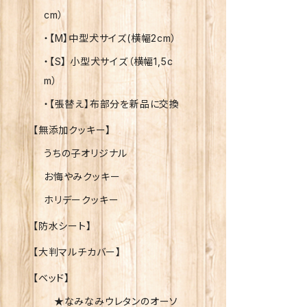
cm）
・【M】中型犬サイズ(横幅2cm）
・【S】 小型犬サイズ（横幅1,5c
m）
・【張替え】布部分を新品に交換
【無添加クッキー】
うちの子オリジナル
お悔やみクッキー
ホリデークッキー
【防水シート】
【大判マルチカバー】
【ベッド】
★なみなみウレタンのオーソ