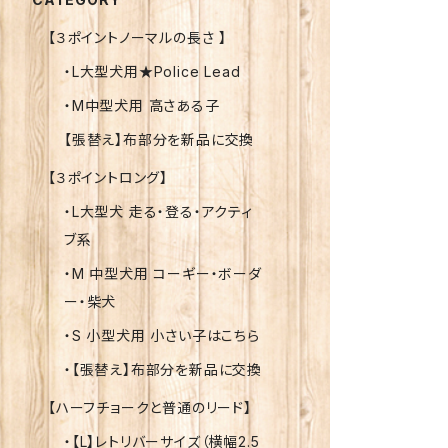
【３ポイントノーマルの長さ 】
・L大型犬用★Police Lead
・M中型犬用 高さある子
【張替え】布部分を新品に交換
【３ポイントロング】
・L大型犬 走る・登る・アクティ
ブ系
・M 中型犬用 コーギー・ボーダ
ー・柴犬
・S 小型犬用 小さい子はこちら
・【張替え】布部分を新品に交換
【ハーフチョークと普通のリード】
・【L】レトリバーサイズ（横幅2.5