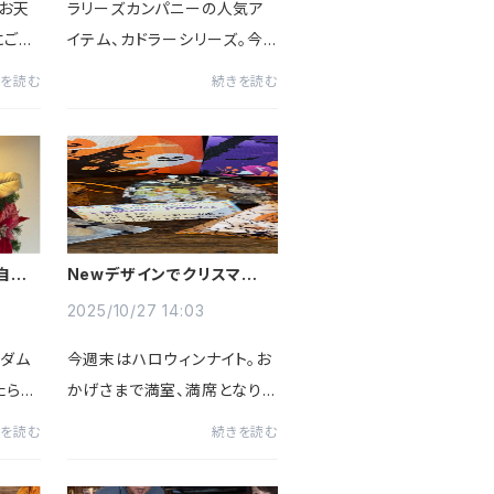
いお天
ラリーズカンパニーの人気ア
にご来
イテム、カドラーシリーズ。今
びっく
回は S・M・L（ラリーサイズ）
きを読む
続きを読む
カンは
を実際にワンちゃんが試してく
中に建
れましたので、サイズ感をご紹
色が良
介します。■ Sサイズ（キウイ
。この
グリーン）小型犬さんに人気の
サ...
自分
Newデザインでクリスマスク
ッキーを作りました
2025/10/27 14:03
マダム
今週末はハロウィンナイト。お
たらシ
かげさまで満室、満席となりま
っと
した。ハロウィンクッキーもと
きを読む
続きを読む
り前に
ても可愛くて、お店では人気で
、髪
した。ほんとはこちらの通販サ