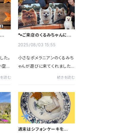
した。
イトでも売りたかったのです
短...
が、私がぐずぐずしていた為今
更...
されま
🐾ご来店のくるみちゃんにそっ
くり！ポメラニアンのサンシェ
ードが大人気🐾
2025/08/03 15:55
した。
小さなポメラニアンのくるみち
い空に
ゃんが遊びに来てくれました！
す。そ
その姿を見て「まるでこのサン
きを読む
続きを読む
すら
シェードみたい！」とスタッフ一
湖の
同びっくり。🚗 こちらの大人気
て、お
サンシェードは、車のフロント
使える
ガラスに装着するだけで、ま...
週末はシフォンケーキをどう