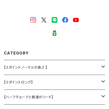
CATEGORY
【３ポイントノーマルの長さ 】
・L大型犬用★Police Lead
【３ポイントロング】
・M中型犬用 高さある子
・L大型犬 走る・登る・アクティブ系
【ハーフチョークと普通のリード】