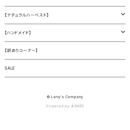
Sサイズ
★中身のウレタン
サンシェード
クリスマスプレゼントに
名入れカッティングシール
【ナチュラルハーベスト】
Mサイズ
ヴィンテージガラスシェード
ドッグウエア
ステッカー
レジームチキン
【ハンドメイド】
Lサイズ
レジームラム
小物
【訳ありコーナー】
XLサイズ
メンテナンスラム（大粒 小粒）
スマホショルダー
SALE
キドニア
お散歩バッグ
© Larry's Company
フラックス
Powered by
シュープリーム