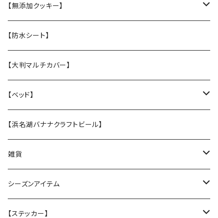
【張替え】布部分を新品に交換
・M 中型犬用 コーギー・ボーダー・柴犬
・【L】レトリバーサイズ（横幅2.5cm）
【無添加クッキー】
・S 小型犬用 小さい子はこちら
・【M】中型犬サイズ(横幅2cm）
うちの子オリジナル
【防水シート】
・【張替え】布部分を新品に交換
・【S】 小型犬サイズ（横幅1,5cm）
お悔やみクッキー
【大判マルチカバー】
・【張替え】布部分を新品に交換
ホリデークッキー
【ベッド】
★なみなみウレタンのオーソペディックカドラー
【浜名湖バナナクラフトビール】
丈夫なツイル地カバー
★ふわふわラウンドベッド
雑貨
防水カバー
丈夫なツイル地カバー
★中身とカバーのセット
クリスマスグリーティングカード
シーズンアイテム
厚手キルトのカバー
厚手キルティングツイル地カバー
★カバー単品
Tuffy
レインコート
【ステッカー】