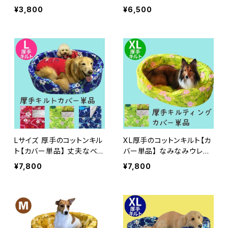
ンカドラー用｜小型犬用・オ
ンカドラー｜小型犬用・オー
¥3,800
¥6,500
ーソペディック犬ベッド｜日
ソペディック犬ベッド｜日本
本製｜ラリーズカンパニー
製｜ラリーズカンパニー
Lサイズ 厚手のコットンキル
XL厚手のコットンキルト【カ
ト【カバー単品】 丈夫なベッ
バー単品】 なみなみウレタ
ド カドラー 介護 オーソペ
ンカドラー専用カバー 犬 ベ
¥7,800
¥7,800
ディックカドラー用
ッド 介護 オーソペディック
カドラー用