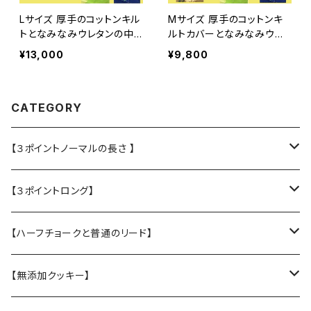
Lサイズ 厚手のコットンキル
Mサイズ 厚手のコットンキ
トとなみなみウレタンの中
ルトカバーとなみなみウレ
身のセット 丈夫なベッド カ
タンの中身のセット 丈夫の
¥13,000
¥9,800
ドラー 介護 オーソペディッ
ベッド カドラー 犬 ベッド
クカドラー
介護 オーソペディックカド
ラー
CATEGORY
【３ポイントノーマルの長さ 】
・L大型犬用★Police Lead
【３ポイントロング】
・M中型犬用 高さある子
・L大型犬 走る・登る・アクティブ系
【ハーフチョークと普通のリード】
【張替え】布部分を新品に交換
・M 中型犬用 コーギー・ボーダー・柴犬
・【L】レトリバーサイズ（横幅2.5cm）
【無添加クッキー】