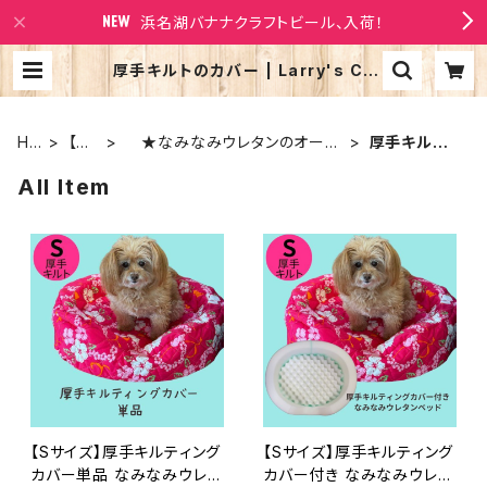
浜名湖バナナクラフトビール、入荷！
厚手キルトのカバー | Larry's Co
mpany
HO
【ベ
★なみなみウレタンのオーソ
厚手キルト
ME
ッ
ペディックカドラー
のカバー
All Item
ド】
【Sサイズ】厚手キルティング
【Sサイズ】厚手キルティング
カバー単品 なみなみウレタ
カバー付き なみなみウレタ