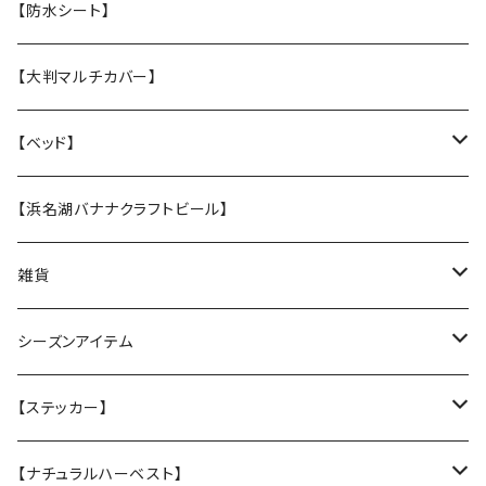
・S 小型犬用 小さい子はこちら
・【M】中型犬サイズ(横幅2cm）
うちの子オリジナル
【防水シート】
・【張替え】布部分を新品に交換
・【S】 小型犬サイズ（横幅1,5cm）
お悔やみクッキー
【大判マルチカバー】
・【張替え】布部分を新品に交換
ホリデークッキー
【ベッド】
★なみなみウレタンのオーソペディックカドラー
【浜名湖バナナクラフトビール】
丈夫なツイル地カバー
★ふわふわラウンドベッド
雑貨
防水カバー
丈夫なツイル地カバー
★中身とカバーのセット
クリスマスグリーティングカード
シーズンアイテム
厚手キルトのカバー
厚手キルティングツイル地カバー
★カバー単品
Tuffy
レインコート
【ステッカー】
Sサイズ
★中身のウレタン
サンシェード
クリスマスプレゼントに
名入れカッティングシール
【ナチュラルハーベスト】