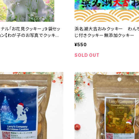
ナル「お花見クッキー」９袋セッ
浜名湖大吉おみクッキー わん
ョン【わが子のお写真でクッキー
じ付きクッキー無添加クッキー
りします】
¥550
SOLD OUT