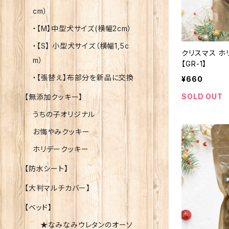
cm）
・【M】中型犬サイズ(横幅2cm）
・【S】 小型犬サイズ（横幅1,5c
クリスマス 
m）
【GR-1】
・【張替え】布部分を新品に交換
¥660
SOLD OUT
【無添加クッキー】
うちの子オリジナル
お悔やみクッキー
ホリデークッキー
【防水シート】
【大判マルチカバー】
【ベッド】
★なみなみウレタンのオーソ