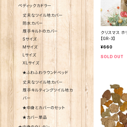
ペディックカドラー
丈夫なツイル地カバー
防水カバー
厚手キルトのカバー
クリスマス 
【GR-3】
Sサイズ
Mサイズ
¥660
Lサイズ
SOLD OUT
XLサイズ
★ふわふわラウンドベッド
丈夫なツイル地カバー
厚手キルティングツイル地カ
バー
★中身とカバーのセット
★カバー単品
★中身のウレタン