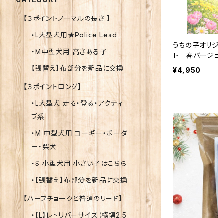
【３ポイントノーマルの長さ 】
・L大型犬用★Police Lead
うちの子オリジ
・M中型犬用 高さある子
ト 春バージ
のラベルをお作
【張替え】布部分を新品に交換
¥4,950
【３ポイントロング】
・L大型犬 走る・登る・アクティ
ブ系
・M 中型犬用 コーギー・ボーダ
ー・柴犬
・S 小型犬用 小さい子はこちら
・【張替え】布部分を新品に交換
【ハーフチョークと普通のリード】
・【L】レトリバーサイズ（横幅2.5