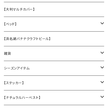
・【張替え】布部分を新品に交換
・【S】 小型犬サイズ（横幅1,5cm）
お悔やみクッキー
【大判マルチカバー】
・【張替え】布部分を新品に交換
ホリデークッキー
【ベッド】
★なみなみウレタンのオーソペディックカドラー
【浜名湖バナナクラフトビール】
丈夫なツイル地カバー
★ふわふわラウンドベッド
雑貨
防水カバー
丈夫なツイル地カバー
★中身とカバーのセット
クリスマスグリーティングカード
シーズンアイテム
厚手キルトのカバー
厚手キルティングツイル地カバー
★カバー単品
Tuffy
レインコート
【ステッカー】
Sサイズ
★中身のウレタン
サンシェード
クリスマスプレゼントに
名入れカッティングシール
【ナチュラルハーベスト】
Mサイズ