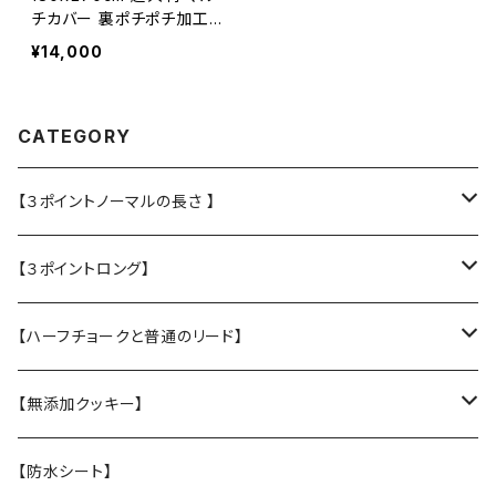
チカバー 裏ポチポチ加工
犬用 ソファ 車 滑り止め 汚
¥14,000
れ防止 ラリーズカンパニー
オリジナル 犬用 マルチカバ
ー 大判 洗える 日本製
CATEGORY
【３ポイントノーマルの長さ 】
・L大型犬用★Police Lead
【３ポイントロング】
・M中型犬用 高さある子
・L大型犬 走る・登る・アクティブ系
【ハーフチョークと普通のリード】
【張替え】布部分を新品に交換
・M 中型犬用 コーギー・ボーダー・柴犬
・【L】レトリバーサイズ（横幅2.5cm）
【無添加クッキー】
・S 小型犬用 小さい子はこちら
・【M】中型犬サイズ(横幅2cm）
うちの子オリジナル
【防水シート】