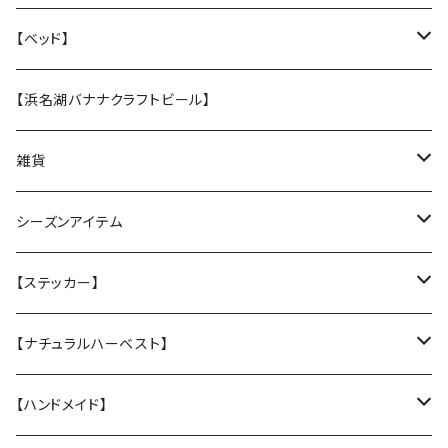
・【張替え】布部分を新品に交換
ホリデークッキー
【ベッド】
★なみなみウレタンのオーソペディックカドラー
【浜名湖バナナクラフトビール】
丈夫なツイル地カバー
★ふわふわラウンドベッド
雑貨
防水カバー
丈夫なツイル地カバー
★中身とカバーのセット
クリスマスグリーティングカード
シーズンアイテム
厚手キルトのカバー
厚手キルティングツイル地カバー
★カバー単品
Tuffy
レインコート
【ステッカー】
Sサイズ
★中身のウレタン
サンシェード
クリスマスプレゼントに
名入れカッティングシール
【ナチュラルハーベスト】
Mサイズ
ヴィンテージガラスシェード
ドッグウエア
ステッカー
レジームチキン
【ハンドメイド】
Lサイズ