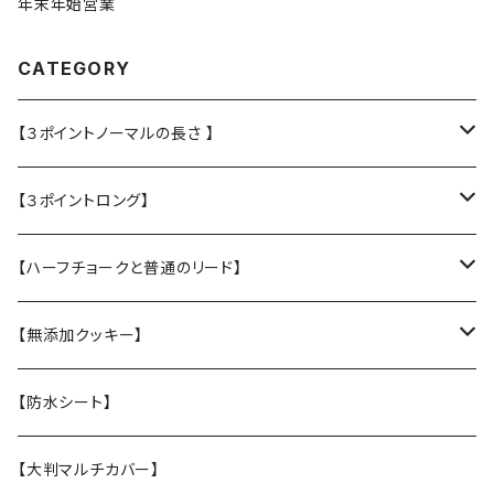
年末年始営業
CATEGORY
【３ポイントノーマルの長さ 】
・L大型犬用★Police Lead
【３ポイントロング】
・M中型犬用 高さある子
・L大型犬 走る・登る・アクティブ系
【ハーフチョークと普通のリード】
【張替え】布部分を新品に交換
・M 中型犬用 コーギー・ボーダー・柴犬
・【L】レトリバーサイズ（横幅2.5cm）
【無添加クッキー】
・S 小型犬用 小さい子はこちら
・【M】中型犬サイズ(横幅2cm）
うちの子オリジナル
【防水シート】
・【張替え】布部分を新品に交換
・【S】 小型犬サイズ（横幅1,5cm）
お悔やみクッキー
【大判マルチカバー】