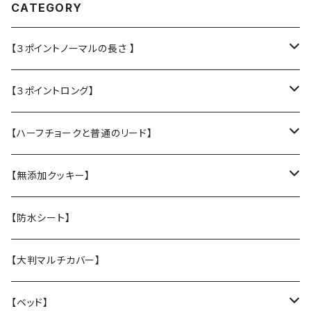
CATEGORY
【３ポイントノーマルの長さ 】
・L大型犬用★Police Lead
【３ポイントロング】
・M中型犬用 高さある子
・L大型犬 走る・登る・アクティブ系
【ハーフチョークと普通のリード】
【張替え】布部分を新品に交換
・M 中型犬用 コーギー・ボーダー・柴犬
・【L】レトリバーサイズ（横幅2.5cm）
【無添加クッキー】
・S 小型犬用 小さい子はこちら
・【M】中型犬サイズ(横幅2cm）
うちの子オリジナル
【防水シート】
・【張替え】布部分を新品に交換
・【S】 小型犬サイズ（横幅1,5cm）
お悔やみクッキー
【大判マルチカバー】
・【張替え】布部分を新品に交換
ホリデークッキー
【ベッド】