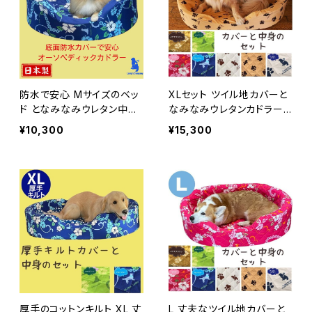
防水で安心 Mサイズのベッ
XLセット ツイル地カバーと
ド となみなみウレタン中身
なみなみウレタンカドラー
のセット ベッド カドラー 犬
犬 ベッド 介護 オーソペデ
¥10,300
¥15,300
ベッド 介護 オーソペディッ
ィックカドラー レトリバーサ
クカドラー
イズ 日本製
厚手のコットンキルト XL 丈
L 丈夫なツイル地カバーと