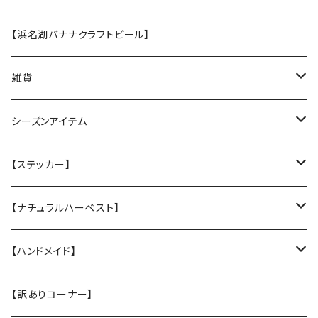
★なみなみウレタンのオーソペディックカドラー
【浜名湖バナナクラフトビール】
丈夫なツイル地カバー
★ふわふわラウンドベッド
雑貨
防水カバー
丈夫なツイル地カバー
★中身とカバーのセット
クリスマスグリーティングカード
シーズンアイテム
厚手キルトのカバー
厚手キルティングツイル地カバー
★カバー単品
Tuffy
レインコート
【ステッカー】
Sサイズ
★中身のウレタン
サンシェード
クリスマスプレゼントに
名入れカッティングシール
【ナチュラルハーベスト】
Mサイズ
ヴィンテージガラスシェード
ドッグウエア
ステッカー
レジームチキン
【ハンドメイド】
Lサイズ
レジームラム
小物
【訳ありコーナー】
XLサイズ