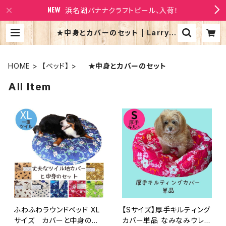
浜名湖バナナクラフトビール、入荷！
★中身とカバーのセット | Larry's
Company
HOME
【ベッド】
★中身とカバーのセット
All Item
ふわふわラウンドベッド XL
【Sサイズ】厚手キルティング
サイズ カバーと中身のセ
カバー単品 なみなみウレタ