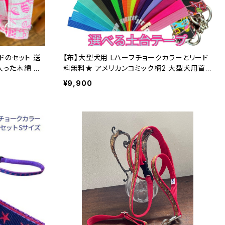
ドのセット 送
【布】大型犬用 Lハーフチョークカラーとリード
入った木綿 M
料無料★ アメリカンコミック柄2 大型犬用首
輪とリードのセット Lサイズ 裏テープはお好み
¥9,900
イド
の色で