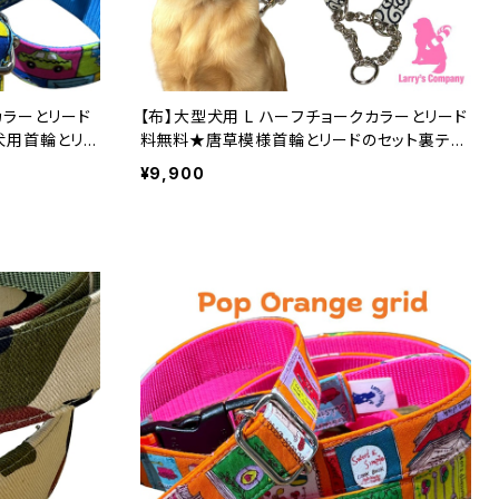
カラーとリード
【布】大型犬用 L ハーフチョークカラーとリード
犬用首輪とリ
料無料★唐草模様首輪とリードのセット裏テー
プはお好みの色で ハーフチョークカラー 日
¥9,900
製 オーダーメ
本製 オーダーメイド｜ラリーズカンパニー