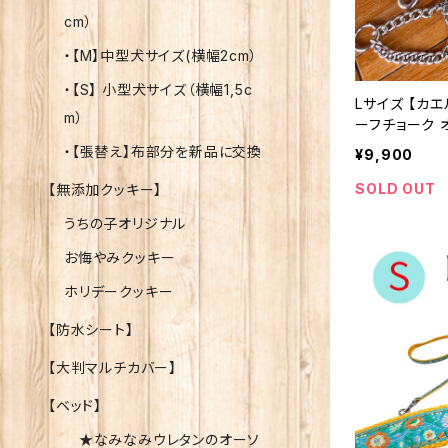
cm）
・【M】中型犬サイズ(横幅2cm）
・【S】 小型犬サイズ（横幅1,5c
Lサイズ 【カ
m）
ーフチョーク オーダ
輪とリードのセ
・【張替え】布部分を新品に交換
¥9,900
SOLD OUT
【無添加クッキー】
うちの子オリジナル
お悔やみクッキー
ホリデークッキー
【防水シート】
【大判マルチカバー】
【ベッド】
★なみなみウレタンのオーソ