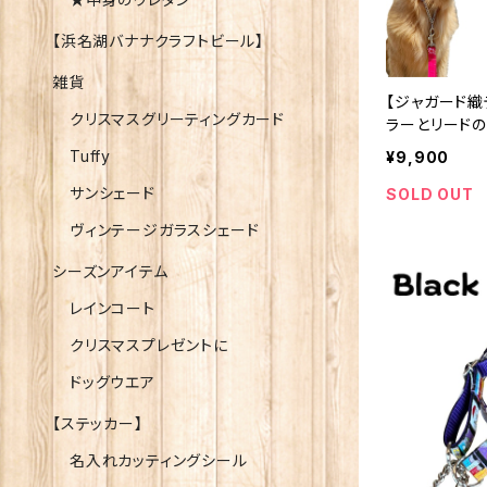
【浜名湖バナナクラフトビール】
雑貨
【ジャガード織
クリスマスグリーティングカード
ラーとリードの
ズ柄 大型犬
Tuffy
¥9,900
オーダーメイ
サンシェード
SOLD OUT
ヴィンテージガラスシェード
シーズンアイテム
レインコート
クリスマスプレゼントに
ドッグウエア
【ステッカー】
名入れカッティングシール