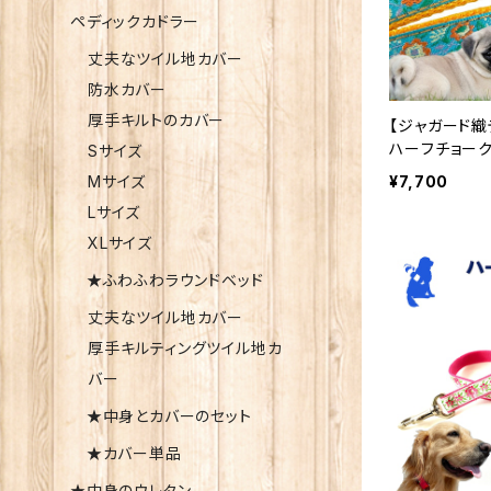
ペディックカドラー
丈夫なツイル地カバー
防水カバー
厚手キルトのカバー
【ジャガード織
ハーフチョーク
Sサイズ
ルーム 裏テ
Mサイズ
¥7,700
ークカラー 日
Lサイズ
カンパニー
XLサイズ
★ふわふわラウンドベッド
丈夫なツイル地カバー
厚手キルティングツイル地カ
バー
★中身とカバーのセット
★カバー単品
★中身のウレタン