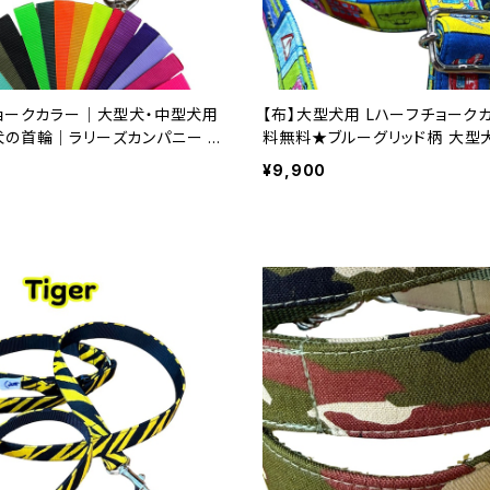
チョークカラー｜大型犬・中型犬用
【布】大型犬用 Lハーフチョーク
犬の首輪｜ラリーズカンパニー ブ
料無料★ブルーグリッド柄 大型
柄
ードのセット Lサイズ 裏テープはお好みの色
¥9,900
で ハーフチョークカラー 日本
イド｜ラリーズカンパニー