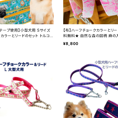
テープ使用】小型犬用 Sサイズ
【布】ハーフチョークカラーとリー
カラーとリードのセット トルコブ
料無料★ 自然な森の図柄 麻の
ープはお好みの色で ハーフチョ
サイズ 裏テープはお好みの色で ハーフチョー
¥8,800
本製 オーダーメイド｜ラリーズ
クカラー / 日本製 / オーダーメ