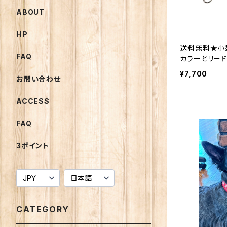
ABOUT
HP
送料無料★小型
FAQ
カラーとリー
で【レッド&ホ
¥7,700
お問い合わせ
ー 日本製 オ
ー ハーフチョ
ACCESS
イド｜ラリー
FAQ
3ポイント
CATEGORY