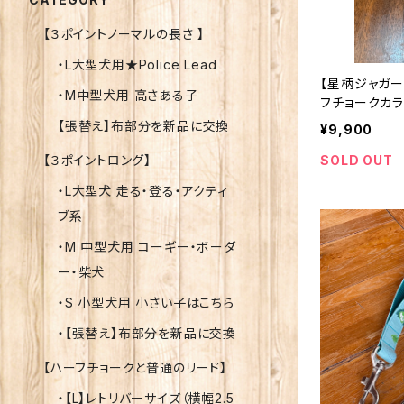
【３ポイントノーマルの長さ 】
・L大型犬用★Police Lead
【星柄ジャガー
・M中型犬用 高さある子
フチョークカラ
ープはお好み
【張替え】布部分を新品に交換
¥9,900
日本製 オー
SOLD OUT
【３ポイントロング】
・L大型犬 走る・登る・アクティ
ブ系
・M 中型犬用 コーギー・ボーダ
ー・柴犬
・S 小型犬用 小さい子はこちら
・【張替え】布部分を新品に交換
【ハーフチョークと普通のリード】
・【L】レトリバーサイズ（横幅2.5