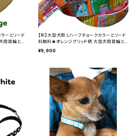
カラーとリード
【布】大型犬用 Lハーフチョークカラーとリード
犬用首輪とリ
料無料★オレンジグリッド柄 大型犬用首輪とリ
ードのセット Lサイズ 裏テープはお好みの色
¥9,900
製 オーダーメ
で ハーフチョークカラー 日本製 オーダーメ
イド｜ラリーズカンパニー