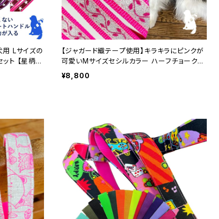
用 Lサイズの
【ジャガード織テープ使用】キラキラにピンクが
ット 【星柄】
可愛いMサイズセシルカラー ハーフチョークカ
て作ります ハ
ラーとリードのセット 裏テープはお好みの色で
¥8,800
フチョークカラ
ハーフチョークカラー / 日本製 / オーダーメイ
ド