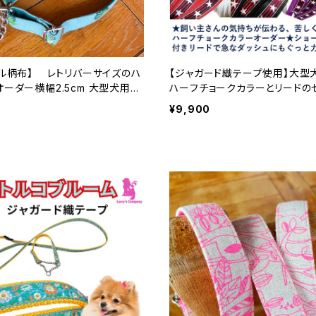
エル柄布】 レトリバーサイズのハ
【ジャガード織テープ使用】大型犬
ー横幅2.5cm 大型犬用首
ハーフチョークカラーとリードのセ
ット
横幅2.5cm 首のサイズに合わせ
¥9,900
ーフチョークとリードセット ハー
ー / 日本製 / オーダーメイド