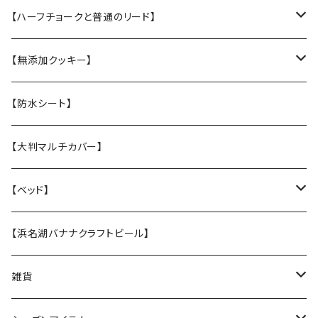
・M中型犬用 高さある子
・L大型犬 走る・登る・アクティブ系
【ハーフチョークと普通のリード】
【張替え】布部分を新品に交換
・M 中型犬用 コーギー・ボーダー・柴犬
・【L】レトリバーサイズ（横幅2.5cm）
【無添加クッキー】
・S 小型犬用 小さい子はこちら
・【M】中型犬サイズ(横幅2cm）
うちの子オリジナル
【防水シート】
・【張替え】布部分を新品に交換
・【S】 小型犬サイズ（横幅1,5cm）
お悔やみクッキー
【大判マルチカバー】
・【張替え】布部分を新品に交換
ホリデークッキー
【ベッド】
★なみなみウレタンのオーソペディックカドラー
【浜名湖バナナクラフトビール】
丈夫なツイル地カバー
★ふわふわラウンドベッド
雑貨
防水カバー
丈夫なツイル地カバー