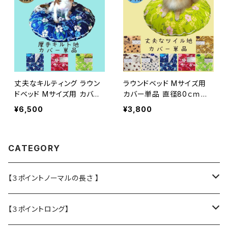
丈夫なキルティング ラウン
ラウンドベッド Mサイズ用
ドベッド Mサイズ用 カバー
カバー単品 直径80ｃｍ
単品 直径80ｃｍ
チャックで取り替え簡単 日
¥6,500
¥3,800
本製
CATEGORY
【３ポイントノーマルの長さ 】
・L大型犬用★Police Lead
【３ポイントロング】