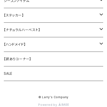
★中身とカバーのセット
クリスマスグリーティングカード
シーズンアイテム
厚手キルトのカバー
厚手キルティングツイル地カバー
★カバー単品
Tuffy
レインコート
【ステッカー】
Sサイズ
★中身のウレタン
サンシェード
クリスマスプレゼントに
名入れカッティングシール
【ナチュラルハーベスト】
Mサイズ
ヴィンテージガラスシェード
ドッグウエア
ステッカー
レジームチキン
【ハンドメイド】
Lサイズ
レジームラム
小物
【訳ありコーナー】
XLサイズ
メンテナンスラム（大粒 小粒）
スマホショルダー
SALE
キドニア
お散歩バッグ
© Larry's Company
フラックス
Powered by