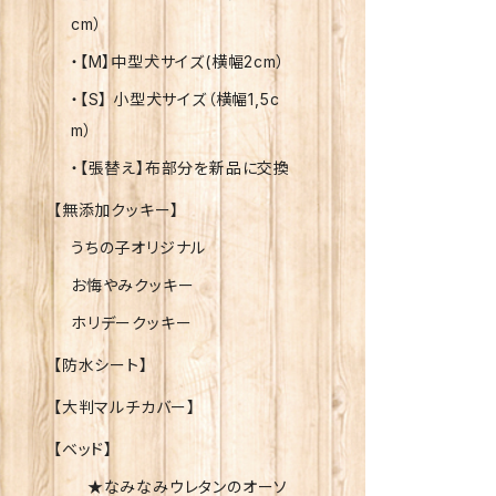
cm）
・【M】中型犬サイズ(横幅2cm）
・【S】 小型犬サイズ（横幅1,5c
m）
・【張替え】布部分を新品に交換
【無添加クッキー】
うちの子オリジナル
お悔やみクッキー
ホリデークッキー
【防水シート】
【大判マルチカバー】
【ベッド】
★なみなみウレタンのオーソ