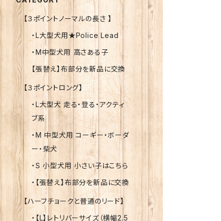
【３ポイントノーマルの長さ 】
・L大型犬用★Police Lead
・M中型犬用 高さある子
【張替え】布部分を新品に交換
【３ポイントロング】
・L大型犬 走る・登る・アクティ
ブ系
・M 中型犬用 コーギー・ボーダ
ー・柴犬
・S 小型犬用 小さい子はこちら
・【張替え】布部分を新品に交換
【ハーフチョークと普通のリード】
・【L】レトリバーサイズ（横幅2.5