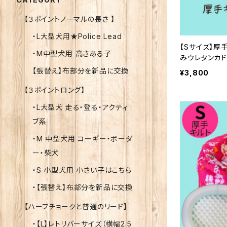
【３ポイントノーマルの長さ 】
・L大型犬用★Police Lead
【Sサイズ】厚
・M中型犬用 高さある子
みウレタンカ
ィック犬ベッ
【張替え】布部分を新品に交換
¥3,800
【３ポイントロング】
・L大型犬 走る・登る・アクティ
ブ系
・M 中型犬用 コーギー・ボーダ
ー・柴犬
・S 小型犬用 小さい子はこちら
・【張替え】布部分を新品に交換
【ハーフチョークと普通のリード】
・【L】レトリバーサイズ（横幅2.5