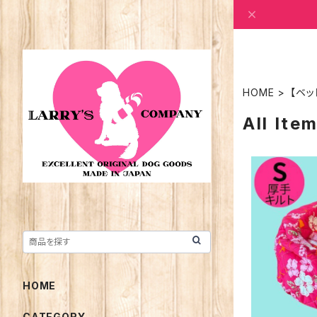
HOME
【ベッ
All Ite
HOME
CATEGORY