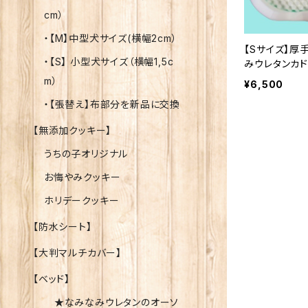
cm）
・【M】中型犬サイズ(横幅2cm）
【Sサイズ】厚
・【S】 小型犬サイズ（横幅1,5c
みウレタンカ
ク犬ベッド｜
m）
¥6,500
・【張替え】布部分を新品に交換
【無添加クッキー】
うちの子オリジナル
お悔やみクッキー
ホリデークッキー
【防水シート】
【大判マルチカバー】
【ベッド】
★なみなみウレタンのオーソ