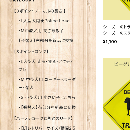
【３ポイントノーマルの長さ 】
・L大型犬用★Police Lead
シーズーのトラ
・M中型犬用 高さある子
シーズーのス
【張替え】布部分を新品に交換
¥1,100
【３ポイントロング】
・L大型犬 走る・登る・アクティ
ブ系
・M 中型犬用 コーギー・ボーダ
ー・柴犬
・S 小型犬用 小さい子はこちら
・【張替え】布部分を新品に交換
【ハーフチョークと普通のリード】
・【L】レトリバーサイズ（横幅2.5