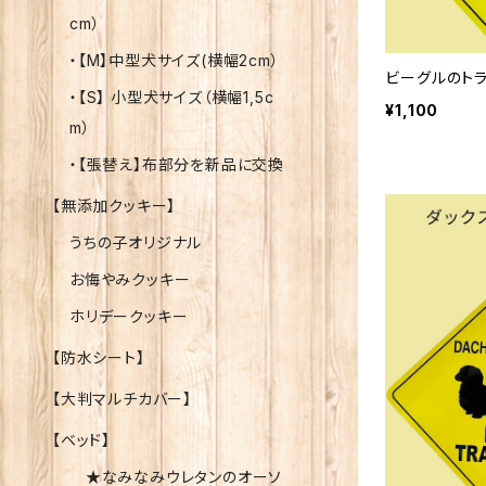
cm）
・【M】中型犬サイズ(横幅2cm）
ビーグルのトラ
・【S】 小型犬サイズ（横幅1,5c
¥1,100
m）
・【張替え】布部分を新品に交換
【無添加クッキー】
うちの子オリジナル
お悔やみクッキー
ホリデークッキー
【防水シート】
【大判マルチカバー】
【ベッド】
★なみなみウレタンのオーソ