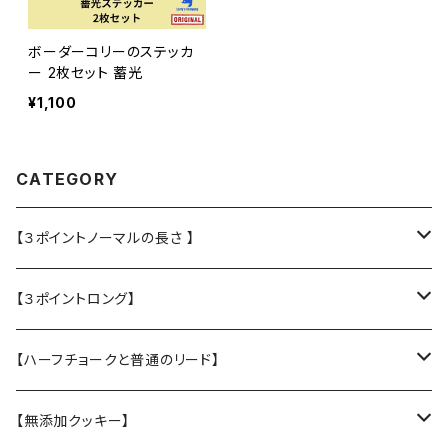
ボーダーコリーのステッカ
ー 2枚セット 蓄光
¥1,100
CATEGORY
【３ポイントノーマルの長さ 】
・L大型犬用★Police Lead
【３ポイントロング】
・M中型犬用 高さある子
・L大型犬 走る・登る・アクティブ系
【ハーフチョークと普通のリード】
【張替え】布部分を新品に交換
・M 中型犬用 コーギー・ボーダー・柴犬
・【L】レトリバーサイズ（横幅2.5cm）
【無添加クッキー】