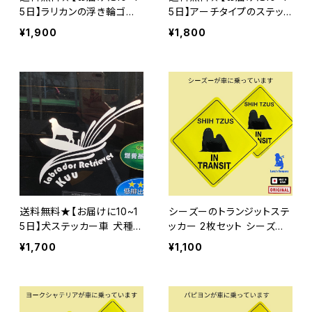
5日】ラリカンの浮き輪ゴー
5日】アーチタイプのステッ
ルデンのカッティングシール
カー 車 犬種別シルエットの
¥1,900
¥1,800
カッティングシール ペット
サーフィン 多犬種対応 オリ
ジナルステッカー作成
送料無料★【お届けに10~1
シーズーのトランジットステ
5日】犬ステッカー車 犬種
ッカー 2枚セット シーズー
別シルエットのカッティング
のステッカー
¥1,700
¥1,100
シール 波乗りワンコのステ
ッカー ステッカー ペット サ
ーフィン 多犬種対応 オリジ
ナルステッカー作成