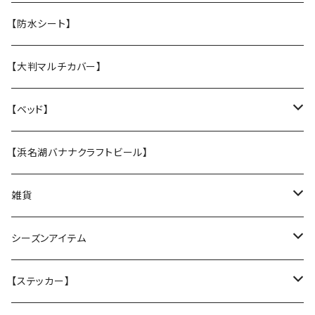
・S 小型犬用 小さい子はこちら
・【M】中型犬サイズ(横幅2cm）
うちの子オリジナル
【防水シート】
・【張替え】布部分を新品に交換
・【S】 小型犬サイズ（横幅1,5cm）
お悔やみクッキー
【大判マルチカバー】
・【張替え】布部分を新品に交換
ホリデークッキー
【ベッド】
★なみなみウレタンのオーソペディックカドラー
【浜名湖バナナクラフトビール】
丈夫なツイル地カバー
★ふわふわラウンドベッド
雑貨
防水カバー
丈夫なツイル地カバー
★中身とカバーのセット
クリスマスグリーティングカード
シーズンアイテム
厚手キルトのカバー
厚手キルティングツイル地カバー
★カバー単品
Tuffy
レインコート
【ステッカー】
Sサイズ