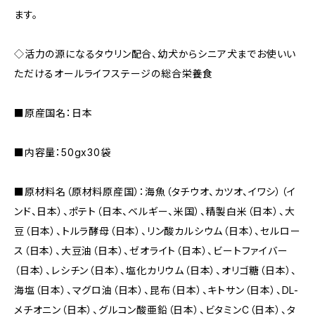
ます。
◇活力の源になるタウリン配合、幼犬からシニア犬までお使いい
ただけるオールライフステージの総合栄養食
■原産国名：日本
■内容量：50gx30袋
■原材料名（原材料原産国）：海魚（タチウオ、カツオ、イワシ）（イ
ンド、日本）、ポテト（⽇本、ベルギー、米国）、精製白米（⽇本）、大
豆（⽇本）、トルラ酵母（⽇本）、リン酸カルシウム（⽇本）、セルロー
ス（⽇本）、大豆油（⽇本）、ゼオライト（⽇本）、ビートファイバー
（⽇本）、レシチン（⽇本）、塩化カリウム（⽇本）、オリゴ糖（⽇本）、
海塩（⽇本）、マグロ油（⽇本）、昆布（⽇本）、キトサン（⽇本）、DL-
メチオニン（⽇本）、グルコン酸亜鉛（⽇本）、ビタミンC（⽇本）、タ