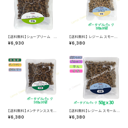
【送料無料】シュープリーム 50
【送料無料】 レジーム スモール
gｘ30袋 無添加クッキーのおま
チキン まとめ買いでお得 50gｘ
¥6,930
¥6,380
け付 ドッグフード ナチュラルハ
30袋 健康的にダイエット ドッグ
ーベスト
フード ナチュラルハーベスト ジ
ッパー袋 食べやすい中粒 おま
け付 ナチュラルハーベストの一
番人気
【送料無料】メンテナンススモー
【送料無料】レジーム スモールラ
ルターキー 50ｇx30袋 グレイ
ム 50gｘ30袋 ポータブルパッ
¥6,380
¥6,380
ンフリー ポータブルパック ドッ
ク 食べやすい中粒 ナチュラル
グフード ナチュラルハーベスト
ハーベストのダイエットフード