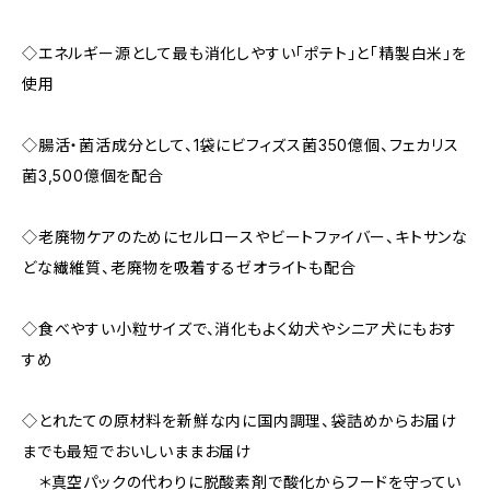
◇エネルギー源として最も消化しやすい「ポテト」と「精製白米」を
使用
◇腸活・菌活成分として、1袋にビフィズス菌350億個、フェカリス
菌3,500億個を配合
◇老廃物ケアのためにセルロースやビートファイバー、キトサンな
どな繊維質、老廃物を吸着するゼオライトも配合
◇食べやすい小粒サイズで、消化もよく幼犬やシニア犬にもおす
すめ
◇とれたての原材料を新鮮な内に国内調理、袋詰めからお届け
までも最短でおいしいままお届け
＊真空パックの代わりに脱酸素剤で酸化からフードを守ってい