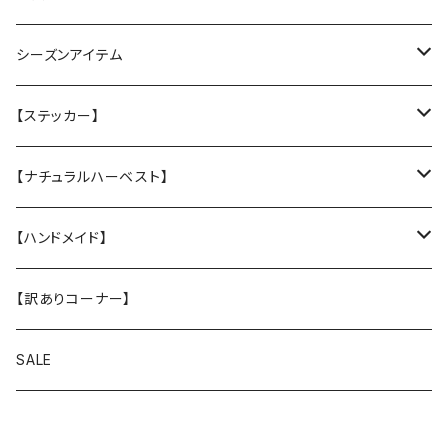
防水カバー
丈夫なツイル地カバー
★中身とカバーのセット
クリスマスグリーティングカード
シーズンアイテム
厚手キルトのカバー
厚手キルティングツイル地カバー
★カバー単品
Tuffy
レインコート
【ステッカー】
Sサイズ
★中身のウレタン
サンシェード
クリスマスプレゼントに
名入れカッティングシール
【ナチュラルハーベスト】
Mサイズ
ヴィンテージガラスシェード
ドッグウエア
ステッカー
レジームチキン
【ハンドメイド】
Lサイズ
レジームラム
小物
【訳ありコーナー】
XLサイズ
メンテナンスラム（大粒 小粒）
スマホショルダー
SALE
キドニア
お散歩バッグ