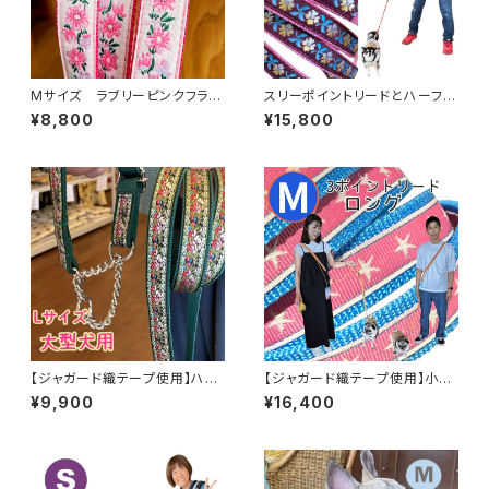
Mサイズ ラブリーピンクフラワ
スリーポイントリードとハーフチ
ー ハーフチョークカラーとリ
ョークカラー【セット】小型犬用
¥8,800
¥15,800
ードのセット 裏テープはお好み
ブラウンフラワー ショルダーリー
の色で
ド
【ジャガード織テープ使用】ハー
【ジャガード織テープ使用】小型
フチョークカラーと選べるハンド
犬用スリーポイントリード＆ハー
¥9,900
¥16,400
ル付きリードのセット Lサイズ
フチョークカラーセット（選べる
【アンティークローズ柄】大型犬
テープカラー／完全オーダーメ
用 Lサイズの 横幅2.5cm 首の
イド）ピンクスター ハーフチョー
サイズに合わせて作ります ハー
クカラー 日本製 オーダーメイド
フチョークカラー 日本製 オーダ
｜ラリーズカンパニー