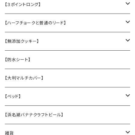
・L大型犬用★Police Lead
【３ポイントロング】
・M中型犬用 高さある子
・L大型犬 走る・登る・アクティブ系
【ハーフチョークと普通のリード】
【張替え】布部分を新品に交換
・M 中型犬用 コーギー・ボーダー・柴犬
・【L】レトリバーサイズ（横幅2.5cm）
【無添加クッキー】
・S 小型犬用 小さい子はこちら
・【M】中型犬サイズ(横幅2cm）
うちの子オリジナル
【防水シート】
・【張替え】布部分を新品に交換
・【S】 小型犬サイズ（横幅1,5cm）
お悔やみクッキー
【大判マルチカバー】
・【張替え】布部分を新品に交換
ホリデークッキー
【ベッド】
★なみなみウレタンのオーソペディックカドラー
【浜名湖バナナクラフトビール】
丈夫なツイル地カバー
★ふわふわラウンドベッド
雑貨