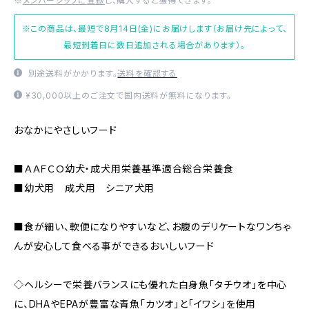
※
メンバーシップに登録
し、購入すると獲得できます。
※この商品は、最短で8月14日(金)にお届けします（お届け先によって、
最短到着日に数日追加される場合があります）。
別途送料がかかります。
送料を確認する
¥30,000以上のご注文で国内送料が無料になります。
おなかにやさしいフード
■ＡＡＦＣＯ幼犬・成犬用栄養基準適合総合栄養食
■幼犬用 成犬用 シニア犬用
■食が細い、軟便になりやすいなど、お腹のデリケートなワンちゃ
んが安心して食べる事ができるおいしいフード
◇ヘルシーで栄養バランスにも優れた白身魚「タチウオ」を中心
に、DHAやEPAが豊富な青魚「カツオ」と「イワシ」を使用