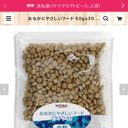
浜名湖バナナクラフトビール、入荷！
おなかにやさしいフード 50gｘ30 ポ
ータブルパック ドッグフード ナチュラ
ルハーベスト お腹のデリケートなワン
ちゃんへ | Larry's Company