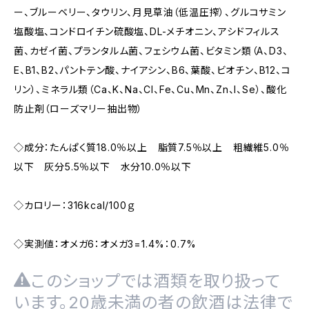
ー、ブルーベリー、タウリン、月見草油（低温圧搾）、グルコサミン
塩酸塩、コンドロイチン硫酸塩、DL-メチオニン、アシドフィルス
菌、カゼイ菌、プランタルム菌、フェシウム菌、ビタミン類（A、D3、
E、B1、B2、パントテン酸、ナイアシン、B6、葉酸、ビオチン、B12、コ
リン）、ミネラル類（Ca、K、Na、Cl、Fe、Cu、Mn、Zn、I、Se）、酸化
防止剤（ローズマリー抽出物）
◇成分：たんぱく質18.0％以上 脂質7.5％以上 粗繊維5.0％
以下 灰分5.5％以下 水分10.0％以下
◇カロリー：316kcal/100ｇ
◇実測値：オメガ6：オメガ3=1.4%：0.7%
このショップでは酒類を取り扱って
います。20歳未満の者の飲酒は法律で