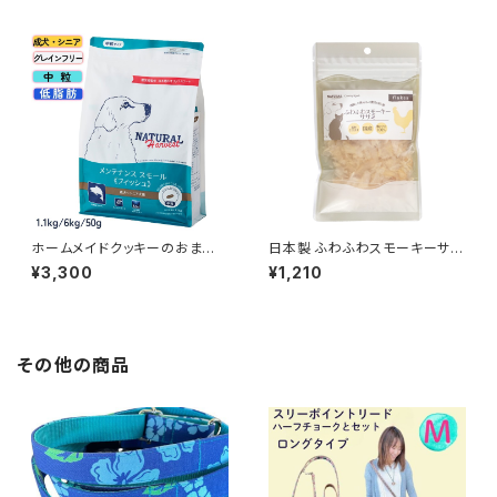
ーベスト
ラルハーベスト 魚のドッグフー
ド
ホームメイドクッキーのおまけ
日本製 ふわふわスモーキーササ
付【送料無料】メンテナンススモ
ミ 40g｜厚削り燻製 鶏ささみ
¥3,300
¥1,210
ールフィッシュ 1.1kg ドッグフ
トッピング
ード まとめ買いでお得 ナチュラ
ルハーベスト
その他の商品