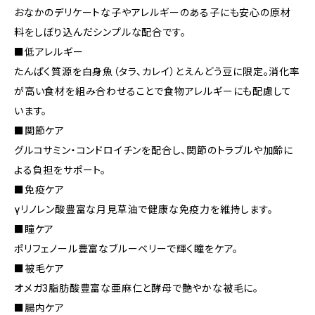
おなかのデリケートな子やアレルギーのある子にも安心の原材
料をしぼり込んだシンプルな配合です。
■低アレルギー
たんぱく質源を白身魚（タラ、カレイ）とえんどう豆に限定。消化率
が高い食材を組み合わせることで食物アレルギーにも配慮して
います。
■関節ケア
グルコサミン・コンドロイチンを配合し、関節のトラブルや加齢に
よる負担をサポート。
■免疫ケア
γリノレン酸豊富な月見草油で健康な免疫力を維持します。
■瞳ケア
ポリフェノール豊富なブルーベリーで輝く瞳をケア。
■被毛ケア
オメガ3脂肪酸豊富な亜麻仁と酵母で艶やかな被毛に。
■腸内ケア