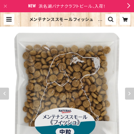
浜名湖バナナクラフトビール、入荷！
メンテナンススモールフィッシュ 50
gx30袋 ポータブルパック ドッグフー
ド ナチュラルハーベスト 魚のドッグフ
ード | Larry's Company