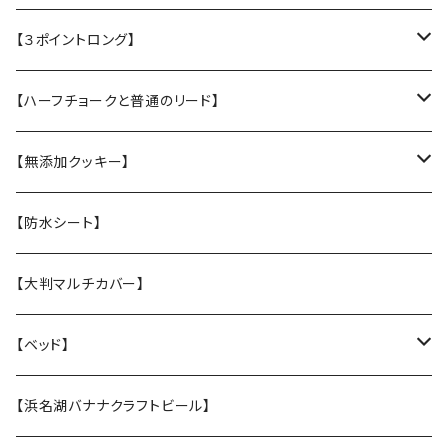
・L大型犬用★Police Lead
【３ポイントロング】
・M中型犬用 高さある子
・L大型犬 走る・登る・アクティブ系
【ハーフチョークと普通のリード】
【張替え】布部分を新品に交換
・M 中型犬用 コーギー・ボーダー・柴犬
・【L】レトリバーサイズ（横幅2.5cm）
【無添加クッキー】
・S 小型犬用 小さい子はこちら
・【M】中型犬サイズ(横幅2cm）
うちの子オリジナル
【防水シート】
・【張替え】布部分を新品に交換
・【S】 小型犬サイズ（横幅1,5cm）
お悔やみクッキー
【大判マルチカバー】
・【張替え】布部分を新品に交換
ホリデークッキー
【ベッド】
★なみなみウレタンのオーソペディックカドラー
【浜名湖バナナクラフトビール】