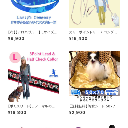
【布】【アロハブルー】 Lサイズの
スリーポイントリード ロングロ
ハーフチョークカラー 横幅2.5c
ングタイプとハーフチョークのセ
¥9,900
¥16,400
m 首のサイズに合わせて作りま
ット 送料無料★中型犬用 ショル
す ハーフチョークとリードのセ
ダーリード ビタミンオレンジ 3
ット ハーフチョークカラー 日本
ポイントリード オーダー ハーフ
製 オーダーメイド｜ラリーズカ
チョークカラー 日本製 オーダー
ンパニー
メイド｜ラリーズカンパニー
【ポリスリード】L ノーマルの長
【送料無料】防水シート 50x70
さ セット 大型犬用 Lサイズ 3ポ
cm 防水ラリシー 犬用 防水マッ
¥16,800
¥2,900
イントリードとハーフチョークカ
ト マナー対策 洗える 日本製 ラ
ラー 浜名湖ラリーズカンパニー
リーズカンパニー オリジナル
のオリジナル