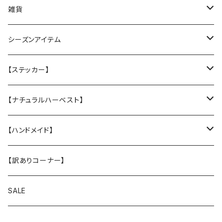
丈夫なツイル地カバー
★ふわふわラウンドベッド
雑貨
防水カバー
丈夫なツイル地カバー
★中身とカバーのセット
クリスマスグリーティングカード
シーズンアイテム
厚手キルトのカバー
厚手キルティングツイル地カバー
★カバー単品
Tuffy
レインコート
【ステッカー】
Sサイズ
★中身のウレタン
サンシェード
クリスマスプレゼントに
名入れカッティングシール
【ナチュラルハーベスト】
Mサイズ
ヴィンテージガラスシェード
ドッグウエア
ステッカー
レジームチキン
【ハンドメイド】
Lサイズ
レジームラム
小物
【訳ありコーナー】
XLサイズ
メンテナンスラム（大粒 小粒）
スマホショルダー
SALE
キドニア
お散歩バッグ