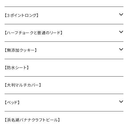
・L大型犬用★Police Lead
【３ポイントロング】
・M中型犬用 高さある子
・L大型犬 走る・登る・アクティブ系
【ハーフチョークと普通のリード】
【張替え】布部分を新品に交換
・M 中型犬用 コーギー・ボーダー・柴犬
・【L】レトリバーサイズ（横幅2.5cm）
【無添加クッキー】
・S 小型犬用 小さい子はこちら
・【M】中型犬サイズ(横幅2cm）
うちの子オリジナル
【防水シート】
・【張替え】布部分を新品に交換
・【S】 小型犬サイズ（横幅1,5cm）
お悔やみクッキー
【大判マルチカバー】
・【張替え】布部分を新品に交換
ホリデークッキー
【ベッド】
★なみなみウレタンのオーソペディックカドラー
【浜名湖バナナクラフトビール】