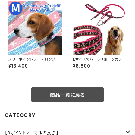
る
スリーポイントリード ロングロ
Lサイズのハーフチョークカラー
ングタイプとハーフチョークのセ
横幅2.5cm 首のサイズに合わ
¥16,400
¥8,800
ット 送料無料★中型犬用 ショル
せて作ります ショートリード付き
ダーリード ビタミンオレンジ 3
リードとハーフチョークのセット
ポイントリード オーダー ハーフ
チョークカラー 日本製 オーダー
メイド｜ラリーズカンパニー
商品一覧に戻る
CATEGORY
【３ポイントノーマルの長さ 】