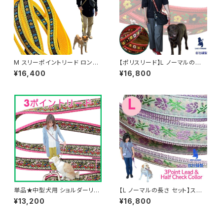
M スリーポイントリード ロング
【ポリスリード】L ノーマルの長
ロングタイプとハーフチョークの
さ セット 大型犬用 Lサイズ 3ポ
¥16,400
¥16,800
セット イエローフラワー 送料無
イントリードとハーフチョークカ
料★ Half Choke Collar and
ラー 浜名湖ラリーズカンパニー
3point lead 中型犬用 ショル
のオリジナル ジャガード織テ
ダーリード ビタミンオレンジ 3
ープ使用
ポイントリード オーダー ハーフ
チョークカラー 日本製 オーダー
メイド｜ラリーズカンパニー
単品★中型犬用 ショルダーリー
【L ノーマルの長さ セット】スリ
ド スリーポイントリード ロン
ーポイントリード＆ハーフチョー
¥13,200
¥16,800
グロングタイプ ピンクフラワ
クカラー セット 【パープルフラワ
ー 3ポイント オーダー
ー】ゴールデン・レトリバーにお
すすめ！ しつけもおしゃれも叶え