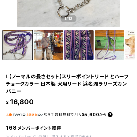
1
/12
L【ノーマルの長さセット】スリーポイントリード とハーフ
チョークカラー 日本製 犬用リード 浜名湖ラリーズカン
パニー
16,800
¥
¥5,600
なら
手数料無料で
月々
から
168
メンバーポイント獲得
※
メンバーシップに登録
し、購入すると獲得できます。