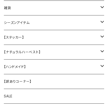
丈夫なツイル地カバー
★ふわふわラウンドベッド
雑貨
防水カバー
丈夫なツイル地カバー
★中身とカバーのセット
クリスマスグリーティングカード
シーズンアイテム
厚手キルトのカバー
厚手キルティングツイル地カバー
★カバー単品
Tuffy
レインコート
【ステッカー】
Sサイズ
★中身のウレタン
サンシェード
クリスマスプレゼントに
名入れカッティングシール
【ナチュラルハーベスト】
Mサイズ
ヴィンテージガラスシェード
ドッグウエア
ステッカー
レジームチキン
【ハンドメイド】
Lサイズ
レジームラム
小物
【訳ありコーナー】
XLサイズ
メンテナンスラム（大粒 小粒）
スマホショルダー
SALE