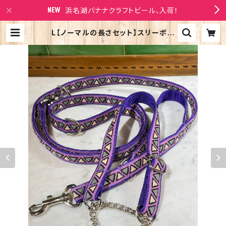
浜名湖バナナクラフトビール、入荷！
L【ノーマルの長さセット】スリーポイ
ントリード とハーフチョークカラー 日
本製 犬用リード 浜名湖ラリーズカン
パニー | Larry's Company