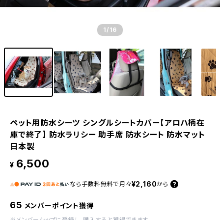
1
/16
ペット用防水シーツ シングルシートカバー【アロハ柄在
庫で終了】 防水ラリシー 助手席 防水シート 防水マット
日本製
6,500
¥
¥2,160
なら
手数料無料で
月々
から
65
メンバーポイント獲得
※
メンバーシップに登録
し、購入すると獲得できます。