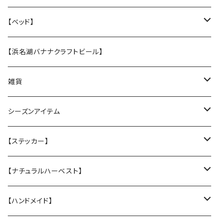
・【張替え】布部分を新品に交換
ホリデークッキー
【ベッド】
★なみなみウレタンのオーソペディックカドラー
【浜名湖バナナクラフトビール】
丈夫なツイル地カバー
★ふわふわラウンドベッド
雑貨
防水カバー
丈夫なツイル地カバー
★中身とカバーのセット
クリスマスグリーティングカード
シーズンアイテム
厚手キルトのカバー
厚手キルティングツイル地カバー
★カバー単品
Tuffy
レインコート
【ステッカー】
Sサイズ
★中身のウレタン
サンシェード
クリスマスプレゼントに
名入れカッティングシール
【ナチュラルハーベスト】
Mサイズ
ヴィンテージガラスシェード
ドッグウエア
ステッカー
レジームチキン
【ハンドメイド】
Lサイズ