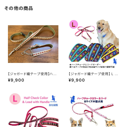
その他の商品
【ジャガード織テープ使用】ハー
【ジャガード織テープ使用】 L レ
フチョークカラーとリードのセッ
トリバーサイズのハーフチョーク
¥9,900
¥9,900
ト Lサイズ【金糸の入ったレトロ
オーダー 【ブルーフラワー】横幅
フラワー柄】大型犬用 Lサイズの
2.5cm 大型犬用首輪とリード
横幅2.5cm 首のサイズに合わ
のセット ハーフチョークカラー
せて作ります リードとハーフ
日本製 オーダーメイド｜ラリー
チョークのセット ハーフチョーク
ズカンパニー
カラー 日本製 オーダーメイド｜
ラリーズカンパニー