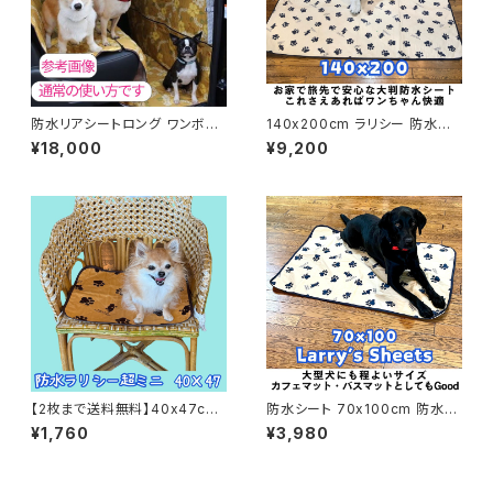
防水リアシートロング ワンボッ
140x200cm ラリシー 防水ラリ
クスカー用 柄が選べます 防水
シー 犬用 防水マット マナー対
¥18,000
¥9,200
ラリシー 愛犬とドライブの必需
策 洗える 日本製 ラリーズカン
品 防水カーシートカバー
パニー オリジナル
【2枚まで送料無料】40x47cm
防水シート 70x100cm 防水ラ
防水ラリシー 犬用 防水マット マ
リシー 犬用 防水マット マナー
¥1,760
¥3,980
ナー対策 洗える 日本製 ラリー
対策 洗える 日本製 ラリーズカ
ズカンパニー オリジナル
ンパニー オリジナル