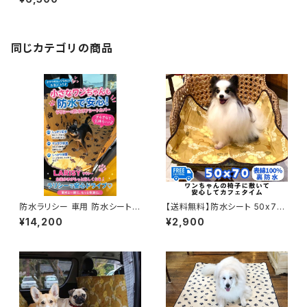
了】 防水ラリシー 助手席 防水
シート 防水マット 日本製
同じカテゴリの商品
防水ラリシー 車用 防水シートカ
【送料無料】防水シート 50x70
バー 犬用 ドライブシート 洗える
cm 防水ラリシー 犬用 防水マッ
¥14,200
¥2,900
日本製 ラリーズカンパニー
ト マナー対策 洗える 日本製 ラ
リーズカンパニー オリジナル