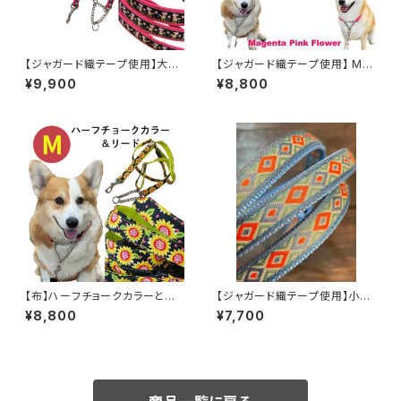
【ジャガード織テープ使用】大型
【ジャガード織テープ使用】 Mサ
犬用 Lサイズのハーフチョーク
イズ マゼンダフラワー 中型犬用
¥9,900
¥8,800
カラー【人形柄】 横幅2.5cm 首
ハーフチョークカラーとリードの
のサイズに合わせて作ります リ
セット ハーフチョークカラー
ードとハーフチョークのセット
日本製 オーダーメイド｜ラリー
ハーフチョークカラー 日本製 オ
ズカンパニー
ーダーメイド｜ラリーズカンパニ
ー
【布】ハーフチョークカラーとリ
【ジャガード織テープ使用】小型
ードのセット 送料無料★Mサイ
犬用 Sサイズ ハーフチョークカ
¥8,800
¥7,700
ズ ひまわり柄 中型犬用 ハー
ラーとリードのセット 裏テープ
フチョークカラー 日本製 オーダ
はお好みの色で ハーフチョー
ーメイド｜ラリーズカンパニー
クカラー 日本製 オーダーメイド
｜ラリーズカンパニー