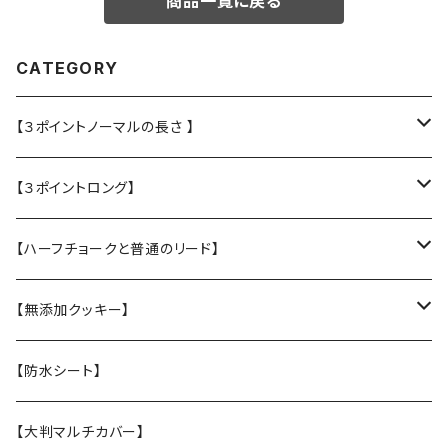
商品一覧に戻る
CATEGORY
【３ポイントノーマルの長さ 】
・L大型犬用★Police Lead
【３ポイントロング】
・M中型犬用 高さある子
・L大型犬 走る・登る・アクティブ系
【ハーフチョークと普通のリード】
【張替え】布部分を新品に交換
・M 中型犬用 コーギー・ボーダー・柴犬
・【L】レトリバーサイズ（横幅2.5cm）
【無添加クッキー】
・S 小型犬用 小さい子はこちら
・【M】中型犬サイズ(横幅2cm）
うちの子オリジナル
【防水シート】
・【張替え】布部分を新品に交換
・【S】 小型犬サイズ（横幅1,5cm）
お悔やみクッキー
【大判マルチカバー】