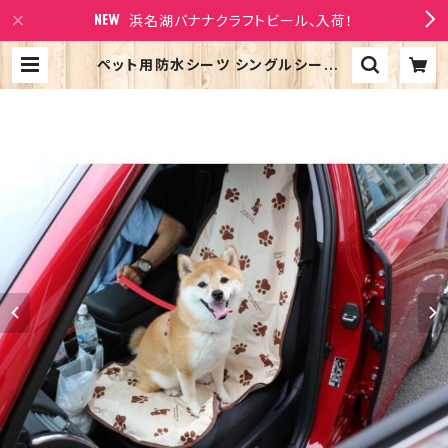
浜名湖バナナクラフトビール、入荷！
ペット用防水シーツ シングルシートカ
バー【アロハ柄在庫で終了】 防水ラリ
シー 助手席 防水シート 防水マット
日本製 | Larry's Company