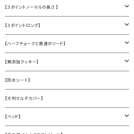
【３ポイントノーマルの長さ 】
・L大型犬用★Police Lead
【３ポイントロング】
・M中型犬用 高さある子
・L大型犬 走る・登る・アクティブ系
【ハーフチョークと普通のリード】
【張替え】布部分を新品に交換
・M 中型犬用 コーギー・ボーダー・柴犬
・【L】レトリバーサイズ（横幅2.5cm）
【無添加クッキー】
・S 小型犬用 小さい子はこちら
・【M】中型犬サイズ(横幅2cm）
うちの子オリジナル
【防水シート】
・【張替え】布部分を新品に交換
・【S】 小型犬サイズ（横幅1,5cm）
お悔やみクッキー
【大判マルチカバー】
・【張替え】布部分を新品に交換
ホリデークッキー
【ベッド】