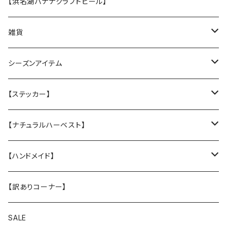
★なみなみウレタンのオーソペディックカドラー
【浜名湖バナナクラフトビール】
丈夫なツイル地カバー
★ふわふわラウンドベッド
雑貨
防水カバー
丈夫なツイル地カバー
★中身とカバーのセット
クリスマスグリーティングカード
シーズンアイテム
厚手キルトのカバー
厚手キルティングツイル地カバー
★カバー単品
Tuffy
レインコート
【ステッカー】
Sサイズ
★中身のウレタン
サンシェード
クリスマスプレゼントに
名入れカッティングシール
【ナチュラルハーベスト】
Mサイズ
ヴィンテージガラスシェード
ドッグウエア
ステッカー
レジームチキン
【ハンドメイド】
Lサイズ
レジームラム
小物
【訳ありコーナー】
XLサイズ
メンテナンスラム（大粒 小粒）
スマホショルダー
SALE