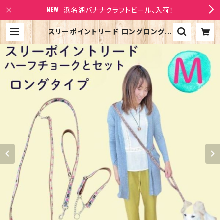
浜名湖バナナクラフトビール、入荷！
スリーポイントリード ロングロングタ
イプとハーフチョークのセット 送料無
料★中型犬用 ショルダーリード ビタ
ミンオレンジ 3ポイントリード オーダ
ー ハーフチョークカラー 日本製 オー
ダーメイド｜ラリーズカンパニー | L
arry's Company