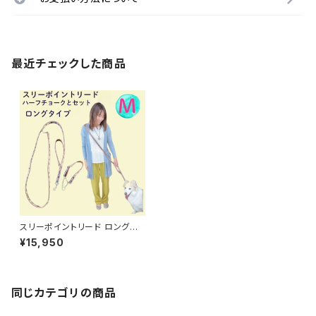
最近チェックした商品
スリーポイントリード ロングロ
ングタイプとハーフチョークのセ
¥15,950
ット 送料無料★中型犬用 ショル
ダーリード ビタミンオレンジ 3
ポイントリード オーダー ハーフ
チョークカラー 日本製 オーダー
メイド｜ラリーズカンパニー
同じカテゴリの商品