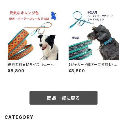
フチョークカラー 日本製 オーダ
型犬用首輪とリードのセット
ーメイド｜ラリーズカンパニー
ハーフチョークカラー 日本製 オ
ーダーメイド｜ラリーズカンパニ
ー
送料無料★Mサイズ キュートオ
【ジャガード織テープ使用】ハー
レンジ 中型犬用 ハーフチョーク
フチョークカラーとリードのセッ
¥8,800
¥8,800
カラーとリードのセット
ト 料無料★Mサイズ 青い花柄
中型犬用 ハーフチョークカラ
ー 日本製 オーダーメイド｜ラリ
ーズカンパニー
商品一覧に戻る
CATEGORY