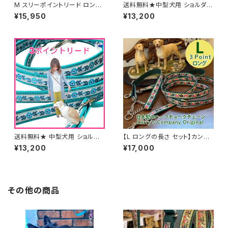
M スリーポイントリード ロング
送料無料★中型犬用 ショルダー
ロングタイプとハーフチョークの
リード スリーポイントリード
¥15,950
¥13,200
セット 送料無料★ Half Choke
ロングロングタイプ ピンクフラ
Collar and 3point lead 中型
ワー 3ポイント オーダー
犬用 ショルダーリード ビタミン
オレンジ 3ポイントリード オー
ダー ハーフチョークカラー 日本
製 オーダーメイド｜ラリーズカ
ンパニー
送料無料★ 中型犬用 ショルダ
【L ロングの長さ セット】カント
ーリード スリーポイントリー
リーフラワー柄 スリーポイント
¥13,200
¥17,000
ド ロングロングタイプ アク
リード＆ハーフチョークカラー
アフラワー 3ポイント オーダ
セット ゴールデン・レトリバーに
ー
おすすめ！ しつけもおしゃれも
叶える ハーフチョークカラー 日
本製 オーダーメイド｜ラリーズ
その他の商品
カンパニー