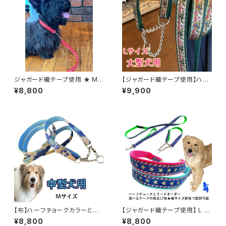
ジャガード織テープ使用 ★ Mサ
【ジャガード織テープ使用】ハー
イズ ハーフチョークカラーとリ
フチョークカラーと選べるハンド
¥8,800
¥9,900
ードのセット 裏テープはお好み
ル付きリードのセット Lサイズ
の色で ハーフチョークカラー
【アンティークローズ柄】大型犬
日本製 オーダーメイド｜ラリー
用 Lサイズの 横幅2.5cm 首の
ズカンパニー
サイズに合わせて作ります ハー
フチョークカラー 日本製 オーダ
ーメイド｜ラリーズカンパニー
【布】ハーフチョークカラーとリ
【ジャガード織テープ使用】 L レ
ードのセット 送料無料★Mサ
トリバーサイズのハーフチョーク
¥8,800
¥8,800
イズ 青い花柄 中型犬用 ハー
オーダー 【USA】横幅2.5cm 大